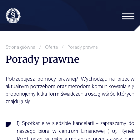
Oferta
Strona główna
/
Oferta
/
Porady prawne
Porady prawne
Zespół
Szkolenia
Potrzebujesz pomocy prawnej? Wychodząc na przeciw
aktualnym potrzebom oraz metodom komunikowania się
proponujemy kilka form świadczenia usług wśród których
Blog
znajdują się:
Kontakt
1) Spotkanie w siedzibie kancelarii – zapraszamy do
naszego biura w centrum Limanowej ( u;. Rynek
16/6) gdzie w miłej atmosferze przedstawisz nam