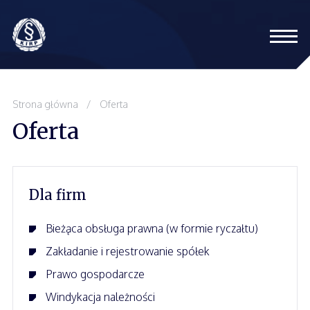
Oferta
Strona główna
/
Oferta
Oferta
Zespół
Szkolenia
Dla firm
Blog
Bieżąca obsługa prawna (w formie ryczałtu)
Zakładanie i rejestrowanie spółek
Kontakt
Prawo gospodarcze
Windykacja należności