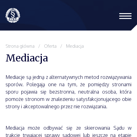
Oferta
Strona główna
/
Oferta
/
Mediacja
Mediacja
Zespół
Szkolenia
Mediacje są jedną z alternatywnych metod rozwiązywania
sporów. Polegają one na tym, że pomiędzy stronami
sporu pojawia się bezstronna, neutralna osoba, która
Blog
pomoże stronom w znalezieniu satysfakcjonującego obie
strony i akceptowalnego przez nie rozwiązania.
Kontakt
Mediacja może odbywać się ze skierowania Sądu w
trakcie trwającej sprawy sądowej lub jeszcze na etapie